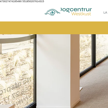
473027474185490
551850207614315
LA