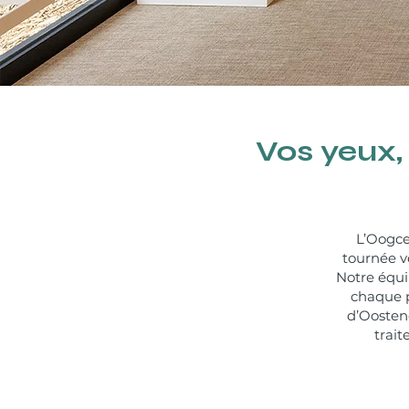
Vos yeux,
L’Oogce
tournée v
Notre équi
chaque p
d’Oosten
trait