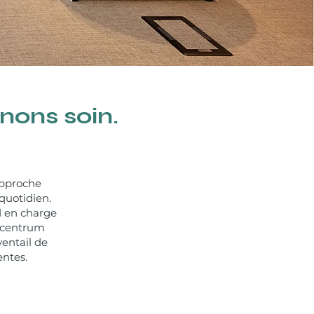
nons soin.
approche
quotidien.
d en charge
ogcentrum
entail de
entes.