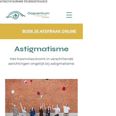
473027474185490
551850207614315
BOEK JE AFSPRAAK ONLINE
Astigmatisme
Het hoornvlies kromt in verschillende
asrichtingen ongelijk bij astigmatisme.