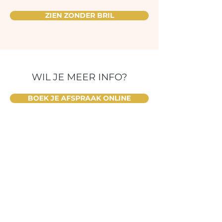
ZIEN ZONDER BRIL
WIL JE MEER INFO?
BOEK JE AFSPRAAK ONLINE
Contact
Strandlaan 214
8670 Sint-Idesbald
+32 (0)58 27 17 40
info@oogcentrumwestkust.be