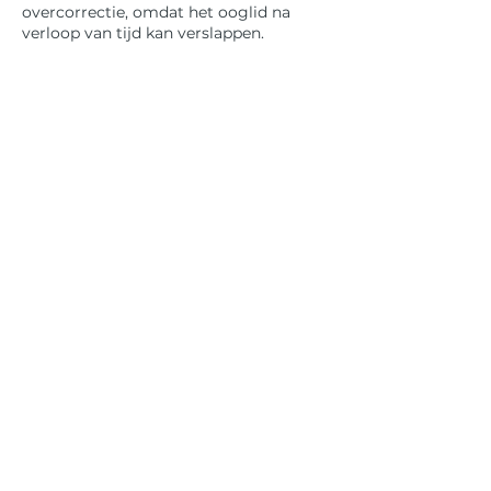
overcorrectie, omdat het ooglid na
verloop van tijd kan verslappen.
WIL JE MEER INFO?
BOEK JE AFSPRAAK ONLINE